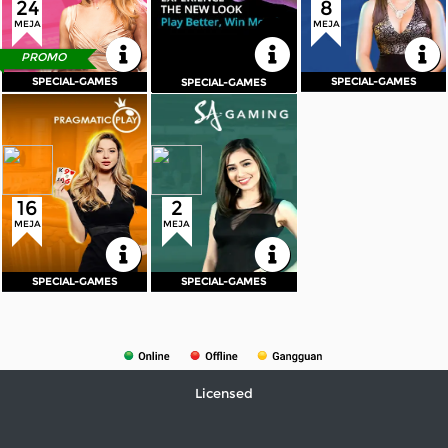
24
8
DAFTAR
MASUK
DAFTAR
MASUK
MEJA
MEJA
DAFTAR
MASUK
Referral
KEMBALI
KEMBALI
KEMBALI
PROMO
Promosi
SPECIAL-GAMES
SPECIAL-GAMES
SPECIAL-GAMES
SPECIAL-GAMES
SPECIAL-GAMES
SPECIAL-GAMES
Meja
Min
Max
Meja
Min
Max
Hubungi Kami
Baccarat
5Rb
5Jt
Baccarat
1Rb
30Jt
Roulette
1Rb
20Jt
Dragon Tiger
1Rb
30Jt
Sicbo
2Rb
25Jt
Live Chat
Roulette
1Rb
30Jt
Blackjack
10Rb
50Jt
Sicbo
1Rb
30Jt
Wheel
1Rb
1Jt
Dragon Tiger
5Rb
5Jt
Pengaduan Customer
16
2
DAFTAR
MASUK
DAFTAR
MASUK
MEJA
MEJA
Pilih Bahasa:
KEMBALI
KEMBALI
SPECIAL-GAMES
SPECIAL-GAMES
SPECIAL-GAMES
SPECIAL-GAMES
MASUK
DAFTAR
&copy; Superliga168 | Akses Resmi Member
Licensed
Ligaciputra. Hak Cipta Dilindungi.