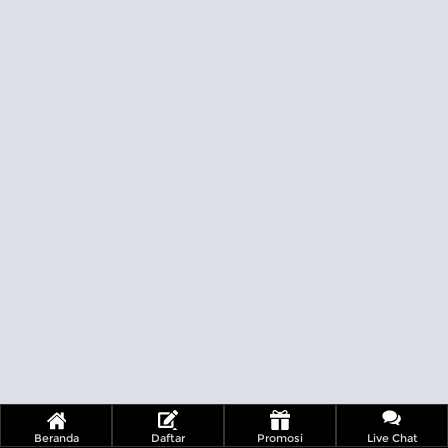
Referral
Promosi
Hubungi Kami
Live Chat
Pengaduan Customer
Pilih Bahasa:
MASUK
DAFTAR
&copy; Superliga168 | Akses Resmi Member
Ligaciputra. Hak Cipta Dilindungi.
Beranda
Daftar
Promosi
Live Chat