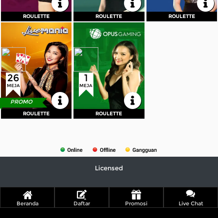
KEMBALI
KEMBALI
KEMBALI
ROULETTE
ROULETTE
ROULETTE
ROULETTE
ROULETTE
ROULETTE
Meja
Min
Max
Meja
Min
Max
Baccarat
5Rb
5Jt
Baccarat
1Rb
20Jt
Roulette
1Rb
20Jt
Roulette
1Rb
20Jt
Sicbo
2Rb
25Jt
Sicbo
1Rb
20Jt
Blackjack
10Rb
50Jt
Dragon Tiger
1Rb
20Jt
Wheel
1Rb
1Jt
Dragon Tiger
5Rb
5Jt
26
1
DAFTAR
MASUK
DAFTAR
MASUK
MEJA
MEJA
KEMBALI
KEMBALI
PROMO
ROULETTE
ROULETTE
ROULETTE
ROULETTE
Licensed
Beranda
Daftar
Promosi
Live Chat