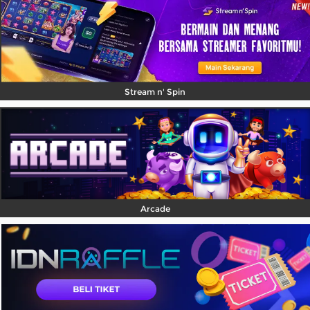
Stream n' Spin
Arcade